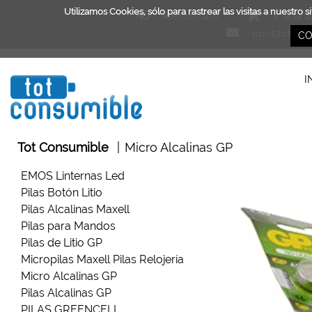
Utilizamos Cookies, sólo para rastrear las visitas a nuest
Identifícate
Ir a la 
contacto@t
CO
I
Tot Consumible
|
Micro Alcalinas GP
EMOS Linternas Led
Pilas Botón Litio
Pilas Alcalinas Maxell
Pilas para Mandos
Pilas de Litio GP
Micropilas Maxell Pilas Relojería
Micro Alcalinas GP
Pilas Alcalinas GP
PILAS GREENCELL