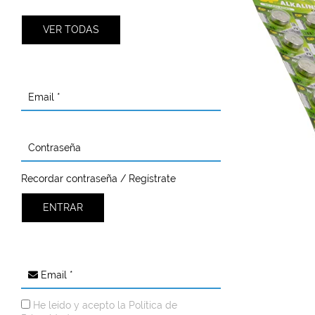
VER TODAS
Email *
Contraseña
Recordar contraseña / Regístrate
ENTRAR
Email *
He leído y acepto la
Política de