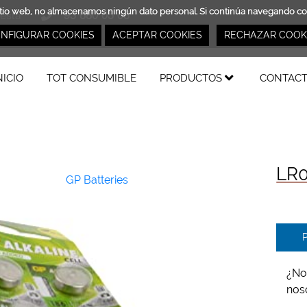
ro sitio web, no almacenamos ningún dato personal. Si continúa navegando 
cesta
93 680 05 08
otconsumible.com
NFIGURAR COOKIES
ACEPTAR COOKIES
RECHAZAR COOK
NICIO
TOT CONSUMIBLE
PRODUCTOS
CONTAC
LR0
GP Batteries
P
¿No
nos