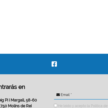
trarás en
Email *
ig Pi i Margall, 58-60
750 Molins de Rei
He leído y acepto la
Política de