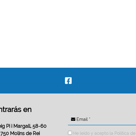
trarás en
Email *
ig Pi i Margall, 58-60
750 Molins de Rei
He leído y acepto la
Política de