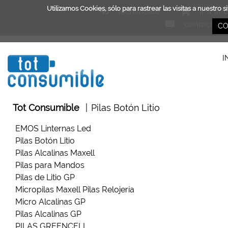
Utilizamos Cookies, sólo para rastrear las visitas a nuest
Identifícate
Ir a la 
contacto@t
CO
I
Tot Consumible
|
Pilas Botón Litio
EMOS Linternas Led
Pilas Botón Litio
Pilas Alcalinas Maxell
Pilas para Mandos
Pilas de Litio GP
Micropilas Maxell Pilas Relojería
Micro Alcalinas GP
Pilas Alcalinas GP
PILAS GREENCELL