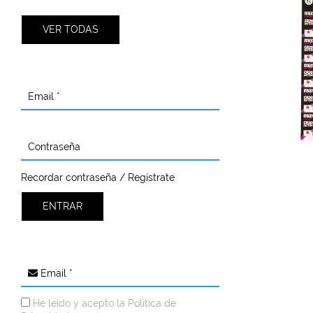
VER TODAS
Email *
Contraseña
Recordar contraseña / Regístrate
ENTRAR
Email *
He leído y acepto la
Política de