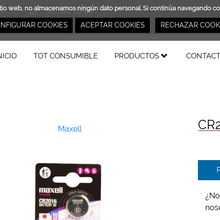
ro sitio web, no almacenamos ningún dato personal. Si continúa navegando 
cesta
93 680 05 08
otconsumible.com
NFIGURAR COOKIES
ACEPTAR COOKIES
RECHAZAR COOK
NICIO
TOT CONSUMIBLE
PRODUCTOS
CONTAC
CR2
Maxell
P
¿No
nos