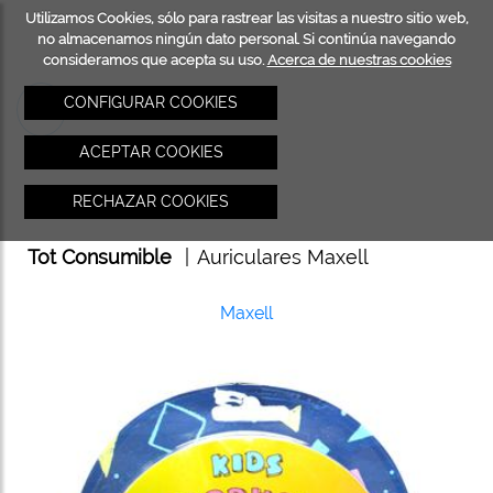
Utilizamos Cookies, sólo para rastrear las visitas a nuestro sitio web,
INICIO
TOT
no almacenamos ningún dato personal. Si continúa navegando
consideramos que acepta su uso.
Acerca de nuestras cookies
CONSU
CONFIGURAR COOKIES
ACEPTAR COOKIES
RECHAZAR COOKIES
Tot Consumible
|
Auriculares Maxell
Maxell